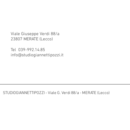
Viale Giuseppe Verdi 88/a
23807 MERATE (Lecco)
Tel 039-992.14.85
info@studiogiannettipozzi.it
STUDIOGIANNETTIPOZZI - Viale G. Verdi 88/a - MERATE (Lecco)